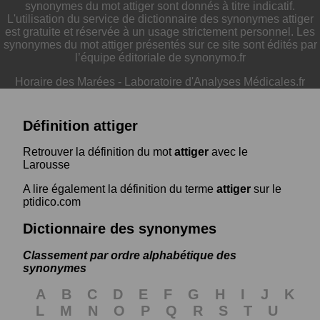
synonymes du mot attiger sont donnés à titre indicatif.
L'utilisation du service de dictionnaire des synonymes attiger
est gratuite et réservée à un usage strictement personnel. Les
synonymes du mot attiger présentés sur ce site sont édités par
l’équipe éditoriale de synonymo.fr
Horaire des Marées
-
Laboratoire d'Analyses Médicales.fr
Définition attiger
Retrouver la définition du mot
attiger
avec le
Larousse
A lire également la définition du terme
attiger
sur le
ptidico.com
Dictionnaire des synonymes
Classement par ordre alphabétique des
synonymes
A
B
C
D
E
F
G
H
I
J
K
L
M
N
O
P
Q
R
S
T
U