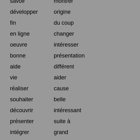
savoir
montrer
développer
origine
fin
du coup
en ligne
changer
oeuvre
intéresser
bonne
présentation
aide
différent
vie
aider
réaliser
cause
souhaiter
belle
découvrir
intéressant
présenter
suite à
intégrer
grand