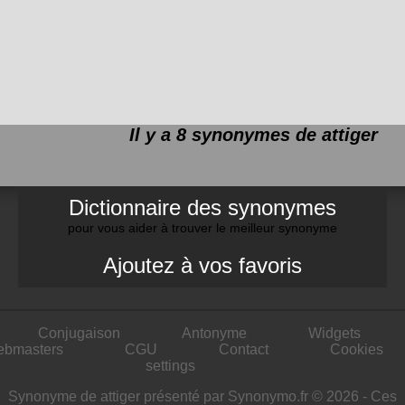
Il y a 8 synonymes de
attiger
Dictionnaire des synonymes
pour vous aider à trouver le meilleur synonyme
Ajoutez à vos favoris
Conjugaison
Antonyme
Widgets
ebmasters
CGU
Contact
Cookies
settings
Synonyme de attiger présenté par Synonymo.fr © 2026 - Ces