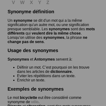
V
W
X
Y
Z
Synonyme définition
Un
synonyme
se dit d'un mot qui a la même
signification qu'un autre mot, ou une signification
presque semblable. Les
synonymes
sont des
mots
différents
qui
veulent dire la même chose
.
Lorsqu’on utilise des
synonymes
, la phrase
ne
change pas de sens
.
Usage des synonymes
Synonymes
et
Antonymes
servent à:
Définir un mot. C’est pourquoi on les trouve
dans les articles de
dictionnaire.
Eviter les répétitions dans un texte.
Enrichir un texte.
Exemples de synonymes
Le mot
bicyclette
eut être considéré comme
synonyme de
vélo
.