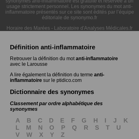
synonymes anti-inflammatoire est gratuite et réservée à un
usage strictement personnel. Les synonymes du mot anti-
inflammatoire présentés sur ce site sont édités par l’équipe
éditoriale de synonymo.fr
Horaire des Marées
-
Laboratoire d'Analyses Médicales.fr
Définition anti-inflammatoire
Retrouver la définition du mot
anti-inflammatoire
avec le Larousse
A lire également la définition du terme
anti-
inflammatoire
sur le ptidico.com
Dictionnaire des synonymes
Classement par ordre alphabétique des
synonymes
A
B
C
D
E
F
G
H
I
J
K
L
M
N
O
P
Q
R
S
T
U
V
W
X
Y
Z