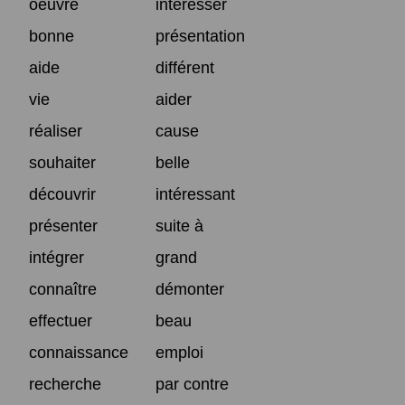
oeuvre
intéresser
bonne
présentation
aide
différent
vie
aider
réaliser
cause
souhaiter
belle
découvrir
intéressant
présenter
suite à
intégrer
grand
connaître
démonter
effectuer
beau
connaissance
emploi
recherche
par contre