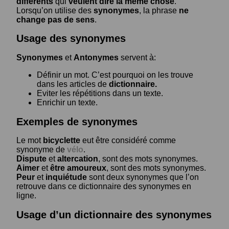
différents
qui
veulent dire la même chose
.
Lorsqu’on utilise des
synonymes
, la phrase
ne
change pas de sens
.
Usage des synonymes
Synonymes
et
Antonymes
servent à:
Définir un mot. C’est pourquoi on les trouve
dans les articles de
dictionnaire.
Eviter les répétitions dans un texte.
Enrichir un texte.
Exemples de synonymes
Le mot
bicyclette
eut être considéré comme
synonyme de
vélo
.
Dispute
et
altercation
, sont des mots synonymes.
Aimer
et
être amoureux
, sont des mots synonymes.
Peur
et
inquiétude
sont deux synonymes que l’on
retrouve dans ce dictionnaire des synonymes en
ligne.
Usage d’un dictionnaire des synonymes