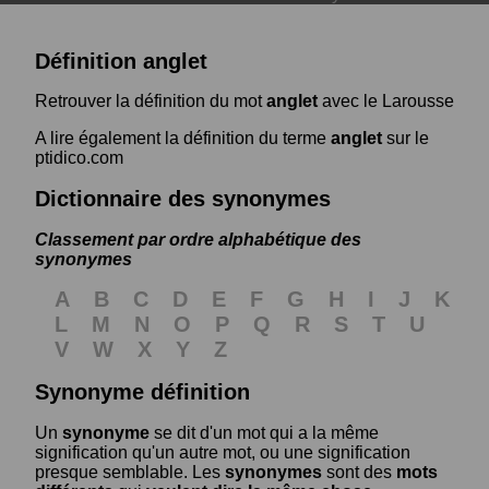
Définition anglet
Retrouver la définition du mot
anglet
avec le Larousse
A lire également la définition du terme
anglet
sur le
ptidico.com
Dictionnaire des synonymes
Classement par ordre alphabétique des
synonymes
A
B
C
D
E
F
G
H
I
J
K
L
M
N
O
P
Q
R
S
T
U
V
W
X
Y
Z
Synonyme définition
Un
synonyme
se dit d'un mot qui a la même
signification qu'un autre mot, ou une signification
presque semblable. Les
synonymes
sont des
mots