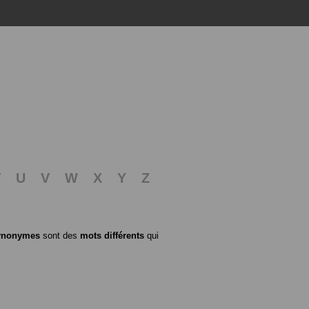
T
U
V
W
X
Y
Z
ynonymes
sont des
mots différents
qui