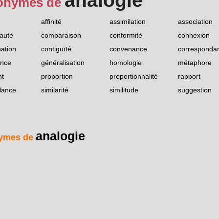
analogie
onymes de
affinité
assimilation
association
auté
comparaison
conformité
connexion
ation
contiguïté
convenance
corresponda
nce
généralisation
homologie
métaphore
nt
proportion
proportionnalité
rapport
lance
similarité
similitude
suggestion
analogie
ymes de