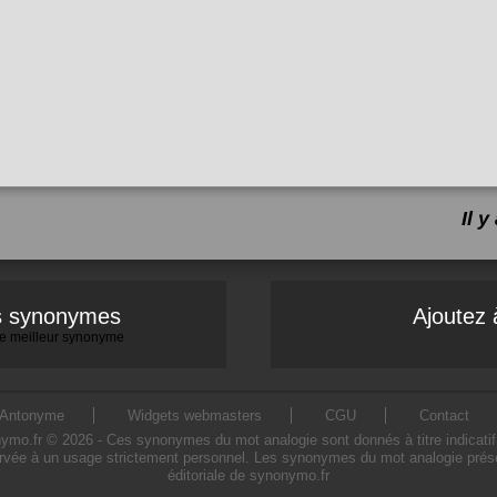
Il 
es synonymes
Ajoutez 
 le meilleur synonyme
Antonyme
Widgets webmasters
CGU
Contact
.fr © 2026 - Ces synonymes du mot analogie sont donnés à titre indicatif. L
rvée à un usage strictement personnel. Les synonymes du mot analogie présen
éditoriale de synonymo.fr