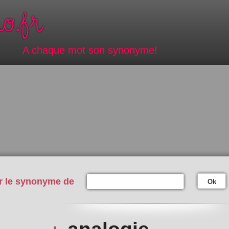
A chaque mot son synonyme!
r le synonyme de
Ok