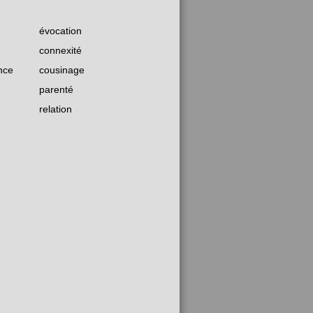
évocation
connexité
nce
cousinage
parenté
relation