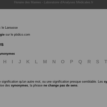
Horaire des Marées
-
Laboratoire d'Analyses Médicales.fr
 le Larousse
gie
sur le ptidico.com
es
 synonymes
H
I
J
K
L
M
N
O
P
Q
R
S
 signification qu'un autre mot, ou une signification presque semblable. Les
s
ilise des
synonymes
, la phrase
ne change pas de sens
.