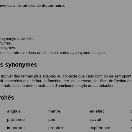
ouve dans les articles de
dictionnaire.
me synonyme de
vélo
.
onymes.
ynonymes.
 l’on retrouve dans ce dictionnaire des synonymes en ligne.
des synonymes
trouver des termes plus adaptés au contexte que ceux dont on se sert spont
t caractéristique, le but, la fonction, etc. de la chose, de l'être, de l'action e
e mots dans le même texte afin d’améliorer le style de sa rédaction.
rchés
anglais
mettre
en effet
problème
pour
travail
important
prendre
expérience