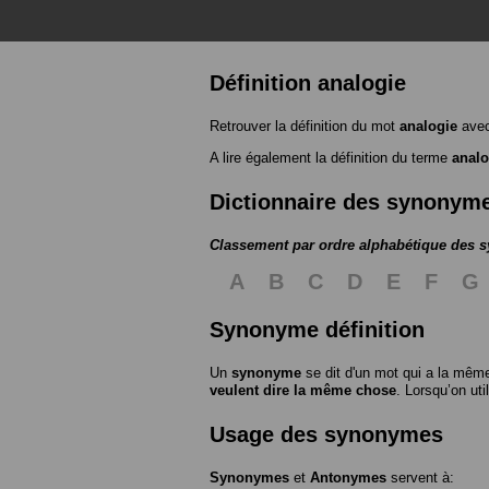
Définition analogie
Retrouver la définition du mot
analogie
avec
A lire également la définition du terme
analo
Dictionnaire des synonym
Classement par ordre alphabétique des
A
B
C
D
E
F
G
Synonyme définition
Un
synonyme
se dit d'un mot qui a la même
veulent dire la même chose
. Lorsqu’on ut
Usage des synonymes
Synonymes
et
Antonymes
servent à: