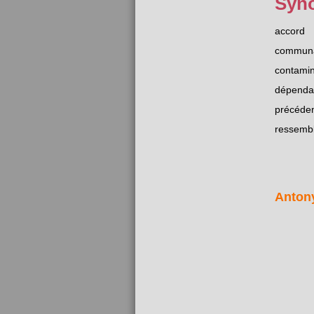
Syn
accord
commun
contamin
dépenda
précéde
ressemb
Anton