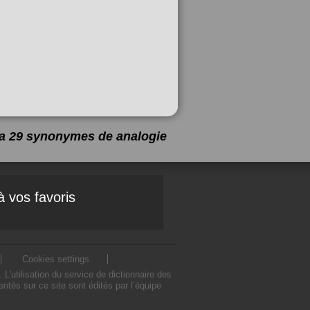
y a 29 synonymes de
analogie
à vos favoris
Cookies settings
'utilisation du service de dictionnaire des
tés sur ce site sont édités par l’équipe