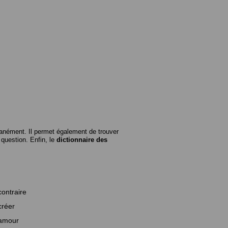
anément. Il permet également de trouver
n question. Enfin, le
dictionnaire des
contraire
créer
amour