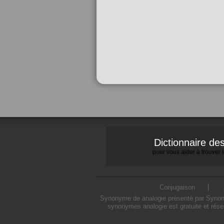
Dictionnaire d
pour vous aider à trouver
Conjugaison
Synonyme de analogie présenté par Synonymo
synonymes analogie est gratuite et rése