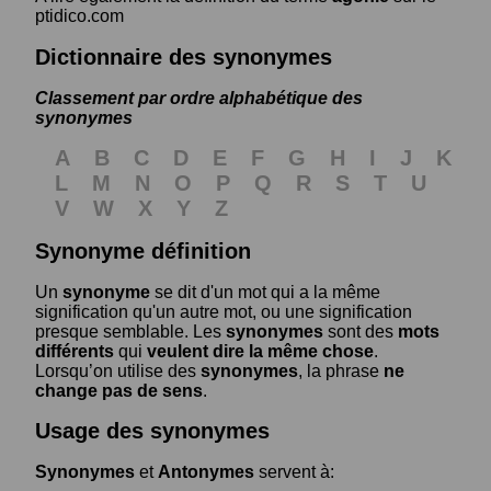
ptidico.com
Dictionnaire des synonymes
Classement par ordre alphabétique des
synonymes
A
B
C
D
E
F
G
H
I
J
K
L
M
N
O
P
Q
R
S
T
U
V
W
X
Y
Z
Synonyme définition
Un
synonyme
se dit d'un mot qui a la même
signification qu'un autre mot, ou une signification
presque semblable. Les
synonymes
sont des
mots
différents
qui
veulent dire la même chose
.
Lorsqu’on utilise des
synonymes
, la phrase
ne
change pas de sens
.
Usage des synonymes
Synonymes
et
Antonymes
servent à: