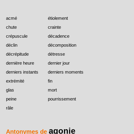
acmé
étiolement
chute
crainte
crépuscule
décadence
déclin
décomposition
décrépitude
détresse
dernière heure
dernier jour
derniers instants
derniers moments
extrémité
fin
glas
mort
peine
pourrissement
râle
agonie
Antonymes de