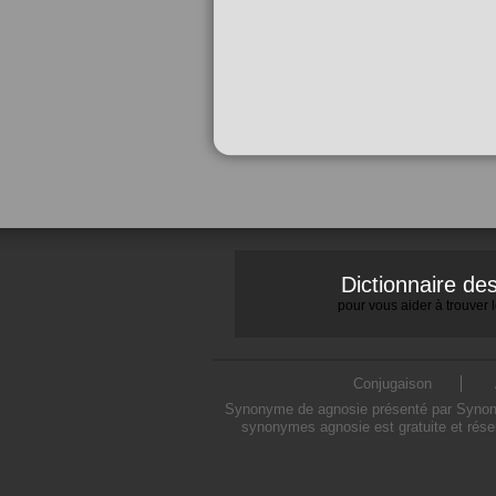
Dictionnaire d
pour vous aider à trouver
Conjugaison
Synonyme de agnosie présenté par Synonymo
synonymes agnosie est gratuite et rése