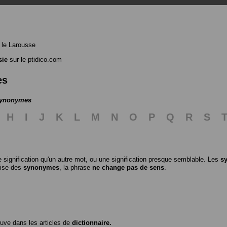
le Larousse
sie
sur le ptidico.com
es
 synonymes
H
I
J
K
L
M
N
O
P
Q
R
S
 signification qu'un autre mot, ou une signification presque semblable. Les
s
ilise des
synonymes
, la phrase
ne change pas de sens
.
ouve dans les articles de
dictionnaire.