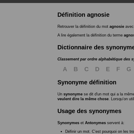
Définition agnosie
Retrouver la définition du mot
agnosie
avec 
A lire également la définition du terme
agno
Dictionnaire des synonym
Classement par ordre alphabétique des
A
B
C
D
E
F
G
Synonyme définition
Un
synonyme
se dit d'un mot qui a la même
veulent dire la même chose
. Lorsqu’on ut
Usage des synonymes
Synonymes
et
Antonymes
servent à:
Définir un mot. C’est pourquoi on les tr