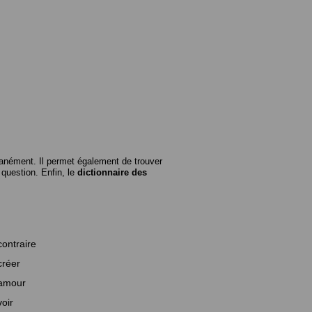
anément. Il permet également de trouver
n question. Enfin, le
dictionnaire des
contraire
créer
amour
voir