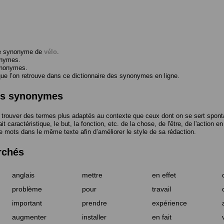
me synonyme de
vélo
.
onymes.
ynonymes.
 l’on retrouve dans ce dictionnaire des synonymes en ligne.
des synonymes
trouver des termes plus adaptés au contexte que ceux dont on se sert spont
t caractéristique, le but, la fonction, etc. de la chose, de l'être, de l'action e
e mots dans le même texte afin d’améliorer le style de sa rédaction.
rchés
anglais
mettre
en effet
problème
pour
travail
important
prendre
expérience
augmenter
installer
en fait