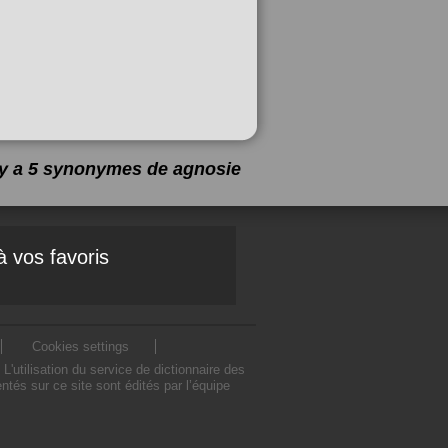
l y a 5 synonymes de
agnosie
à vos favoris
Cookies settings
utilisation du service de dictionnaire des
és sur ce site sont édités par l’équipe