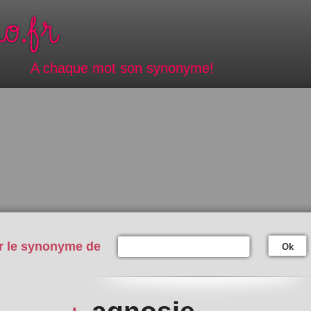
A chaque mot son synonyme!
r le synonyme de
Ok