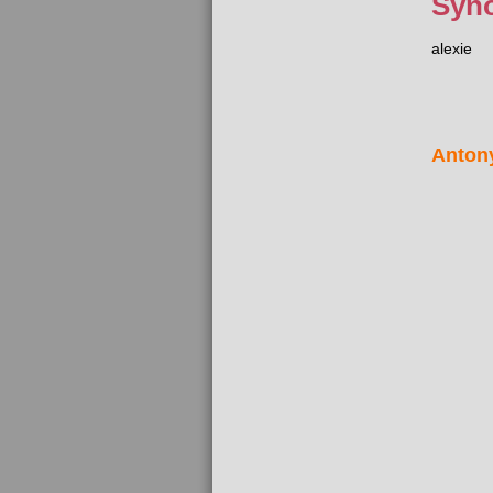
Syn
alexie
Anton