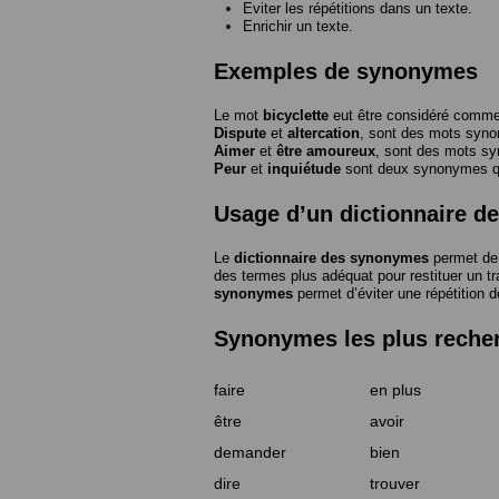
Eviter les répétitions dans un texte.
Enrichir un texte.
Exemples de synonymes
Le mot
bicyclette
eut être considéré com
Dispute
et
altercation
, sont des mots syn
Aimer
et
être amoureux
, sont des mots s
Peur
et
inquiétude
sont deux synonymes que
Usage d’un dictionnaire 
Le
dictionnaire des synonymes
permet de 
des termes plus adéquat pour restituer un trai
synonymes
permet d’éviter une répétition d
Synonymes les plus reche
faire
en plus
être
avoir
demander
bien
dire
trouver