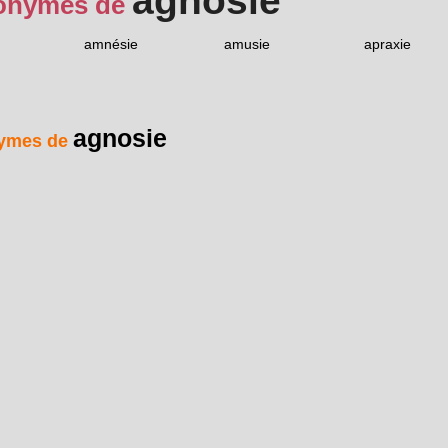
agnosie
onymes de
amnésie
amusie
apraxie
agnosie
ymes de