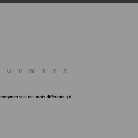
T
U
V
W
X
Y
Z
ynonymes
sont des
mots différents
qui