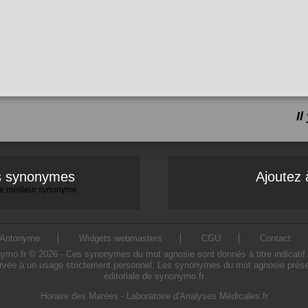
I
es synonymes
Ajoutez 
 le meilleur synonyme
Antonyme
Widgets webmasters
CGU
Contact
.fr © 2026 - Ces synonymes du mot agnosie sont donnés à titre indicatif. L'
rvée à un usage strictement personnel. Les synonymes du mot agnosie présent
éditoriale de synonymo.fr
Horaire des Marées
-
Laboratoire d'Analyses Médicales.fr