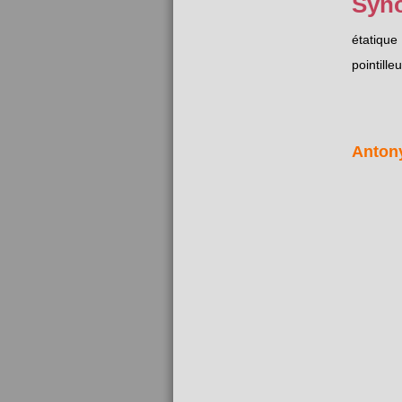
Syn
étatique
pointille
Anton