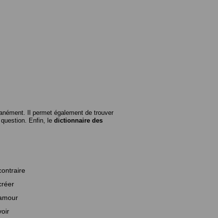
anément. Il permet également de trouver
n question. Enfin, le
dictionnaire des
contraire
créer
amour
voir