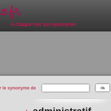
A chaque mot son synonyme!
r le synonyme de
Ok