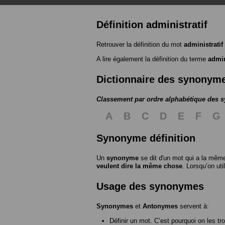
Définition administratif
Retrouver la définition du mot
administratif
A lire également la définition du terme
admin
Dictionnaire des synonym
Classement par ordre alphabétique des
A
B
C
D
E
F
G
Synonyme définition
Un
synonyme
se dit d'un mot qui a la même
veulent dire la même chose
. Lorsqu’on ut
Usage des synonymes
Synonymes
et
Antonymes
servent à:
Définir un mot. C’est pourquoi on les tr