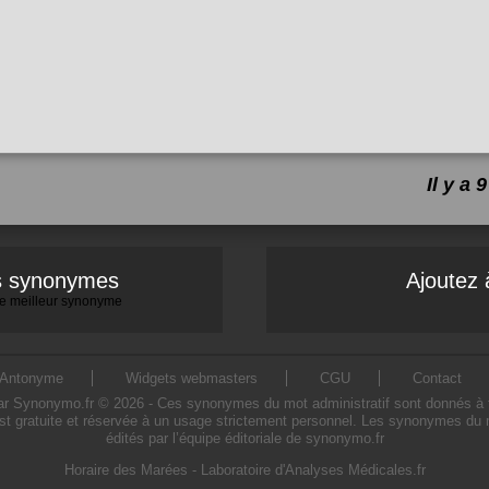
Il y a
es synonymes
Ajoutez 
 le meilleur synonyme
Antonyme
Widgets webmasters
CGU
Contact
 Synonymo.fr © 2026 - Ces synonymes du mot administratif sont donnés à titre
st gratuite et réservée à un usage strictement personnel. Les synonymes du m
édités par l’équipe éditoriale de synonymo.fr
Horaire des Marées
-
Laboratoire d'Analyses Médicales.fr