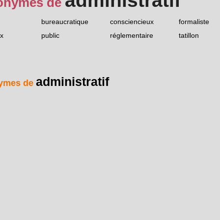
administratif
onymes de
bureaucratique
consciencieux
formaliste
ux
public
réglementaire
tatillon
administratif
ymes de