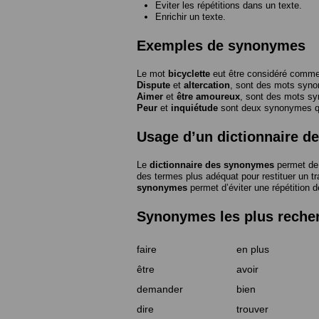
Eviter les répétitions dans un texte.
Enrichir un texte.
Exemples de synonymes
Le mot
bicyclette
eut être considéré com
Dispute
et
altercation
, sont des mots syn
Aimer
et
être amoureux
, sont des mots s
Peur
et
inquiétude
sont deux synonymes que
Usage d’un dictionnaire 
Le
dictionnaire des synonymes
permet de 
des termes plus adéquat pour restituer un trai
synonymes
permet d’éviter une répétition d
Synonymes les plus reche
faire
en plus
être
avoir
demander
bien
dire
trouver