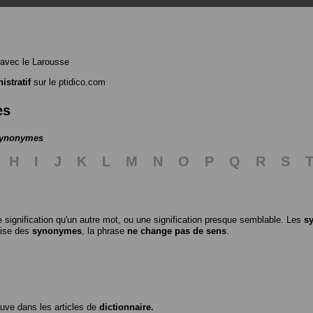
avec le Larousse
istratif
sur le ptidico.com
es
 synonymes
H
I
J
K
L
M
N
O
P
Q
R
S
 signification qu'un autre mot, ou une signification presque semblable. Les
s
ilise des
synonymes
, la phrase
ne change pas de sens
.
ouve dans les articles de
dictionnaire.