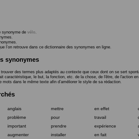
me synonyme de
vélo
.
onymes.
ynonymes.
 l’on retrouve dans ce dictionnaire des synonymes en ligne.
des synonymes
trouver des termes plus adaptés au contexte que ceux dont on se sert spont
t caractéristique, le but, la fonction, etc. de la chose, de l'être, de l'action e
e mots dans le même texte afin d’améliorer le style de sa rédaction.
rchés
anglais
mettre
en effet
problème
pour
travail
important
prendre
expérience
augmenter
installer
en fait