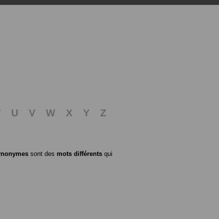
T
U
V
W
X
Y
Z
ynonymes
sont des
mots différents
qui