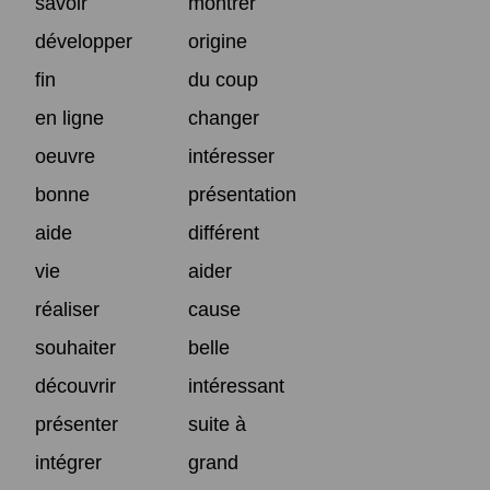
savoir
montrer
développer
origine
fin
du coup
en ligne
changer
oeuvre
intéresser
bonne
présentation
aide
différent
vie
aider
réaliser
cause
souhaiter
belle
découvrir
intéressant
présenter
suite à
intégrer
grand