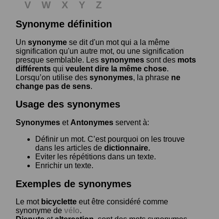
V
W
X
Y
Z
Synonyme définition
Un
synonyme
se dit d'un mot qui a la même
signification qu'un autre mot, ou une signification
presque semblable. Les
synonymes
sont des
mots
différents
qui
veulent dire la même chose
.
Lorsqu’on utilise des
synonymes
, la phrase
ne
change pas de sens
.
Usage des synonymes
Synonymes
et
Antonymes
servent à:
Définir un mot. C’est pourquoi on les trouve
dans les articles de
dictionnaire.
Eviter les répétitions dans un texte.
Enrichir un texte.
Exemples de synonymes
Le mot
bicyclette
eut être considéré comme
synonyme de
vélo
.