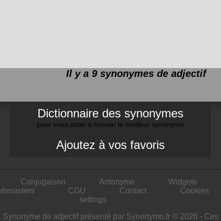
Il y a 9 synonymes de
adjectif
Dictionnaire des synonymes
pour vous aider à trouver le meilleur synonyme
Ajoutez à vos favoris
Conjugaison
Antonyme
Widgets
ebmasters
CGU
Contact
Cookies
settings
Synonyme de adjectif présenté par Synonymo.fr © 2026 - Ces