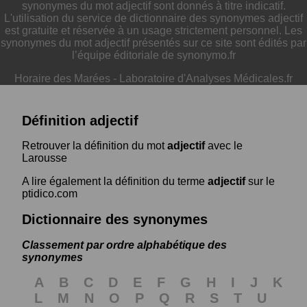
synonymes du mot adjectif sont donnés à titre indicatif.
L'utilisation du service de dictionnaire des synonymes adjectif
est gratuite et réservée à un usage strictement personnel. Les
synonymes du mot adjectif présentés sur ce site sont édités par
l’équipe éditoriale de synonymo.fr
Horaire des Marées
-
Laboratoire d'Analyses Médicales.fr
Définition adjectif
Retrouver la définition du mot
adjectif
avec le
Larousse
A lire également la définition du terme
adjectif
sur le
ptidico.com
Dictionnaire des synonymes
Classement par ordre alphabétique des
synonymes
A
B
C
D
E
F
G
H
I
J
K
L
M
N
O
P
Q
R
S
T
U