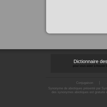
Dictionnaire d
pour vous aider à trouver
Conjugaison
Synonyme de abiotiques présenté par Synon
des synonymes abiotiques est gratuite 