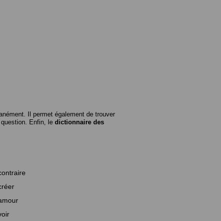
anément. Il permet également de trouver
n question. Enfin, le
dictionnaire des
contraire
créer
amour
voir