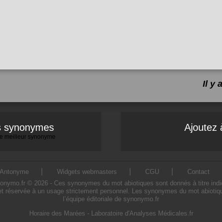
Il y
es synonymes
Ajoutez 
 le meilleur synonyme
Antonyme
Widgets webmasters
CGU
Contact
ymo.fr © 2026 - Ces synonymes du mot abiotiques sont donnés à titre indicatif
et réservée à un usage strictement personnel. Les synonymes du mot abiotique
l’équipe éditoriale de synonymo.fr
Horaire des Marées
-
Laboratoire d'Analyses Médicales.fr