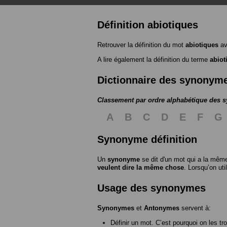
Définition abiotiques
Retrouver la définition du mot
abiotiques
av
A lire également la définition du terme
abiot
Dictionnaire des synonym
Classement par ordre alphabétique des
A
B
C
D
E
F
G
Synonyme définition
Un
synonyme
se dit d'un mot qui a la même
veulent dire la même chose
. Lorsqu’on ut
Usage des synonymes
Synonymes
et
Antonymes
servent à:
Définir un mot. C’est pourquoi on les tr