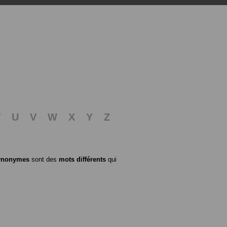
T
U
V
W
X
Y
Z
ynonymes
sont des
mots différents
qui