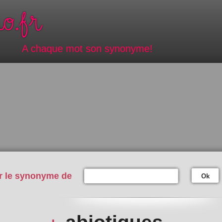
A chaque mot son synonyme!
r le synonyme de
Ok