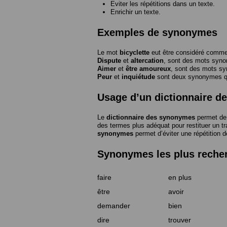
Eviter les répétitions dans un texte.
Enrichir un texte.
Exemples de synonymes
Le mot
bicyclette
eut être considéré com
Dispute
et
altercation
, sont des mots syn
Aimer
et
être amoureux
, sont des mots s
Peur
et
inquiétude
sont deux synonymes que
Usage d’un dictionnaire 
Le
dictionnaire des synonymes
permet de 
des termes plus adéquat pour restituer un trai
synonymes
permet d’éviter une répétition d
Synonymes les plus reche
faire
en plus
être
avoir
demander
bien
dire
trouver