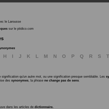
ec le Larousse
iques
sur le ptidico.com
es
 synonymes
H
I
J
K
L
M
N
O
P
Q
R
S
 signification qu'un autre mot, ou une signification presque semblable. Les
s
ilise des
synonymes
, la phrase
ne change pas de sens
.
ouve dans les articles de
dictionnaire.