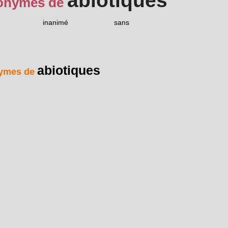
abiotiques
onymes de
inanimé
sans
abiotiques
ymes de