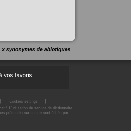
 a 3 synonymes de
abiotiques
à vos favoris
Cookies settings
. L'utilisation du service de dictionnaire
s présentés sur ce site sont édités par