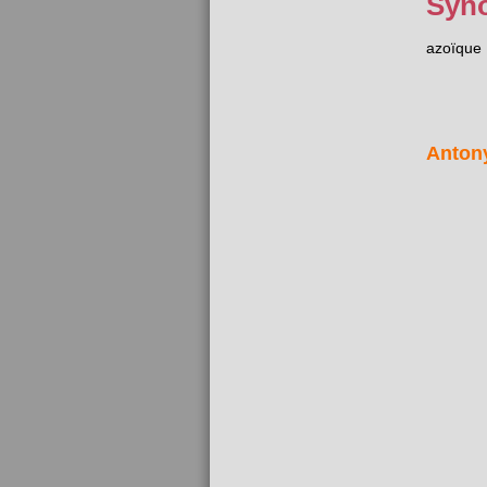
Syn
azoïque
Anton