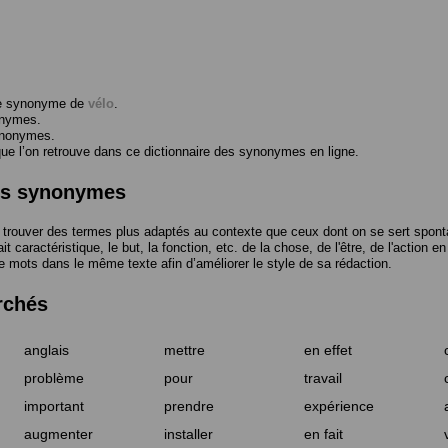
me synonyme de
vélo
.
onymes.
ynonymes.
 l’on retrouve dans ce dictionnaire des synonymes en ligne.
des synonymes
trouver des termes plus adaptés au contexte que ceux dont on se sert spont
t caractéristique, le but, la fonction, etc. de la chose, de l'être, de l'action e
e mots dans le même texte afin d’améliorer le style de sa rédaction.
rchés
anglais
mettre
en effet
problème
pour
travail
important
prendre
expérience
augmenter
installer
en fait