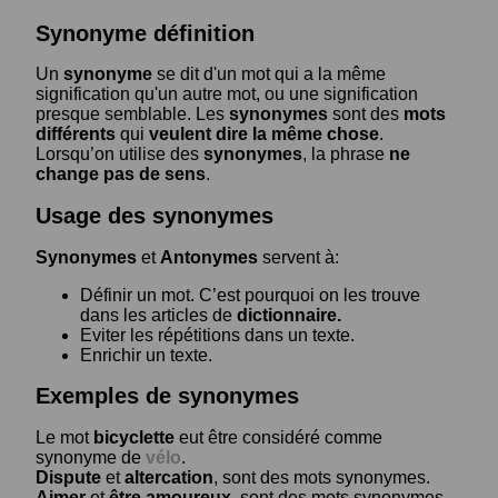
Synonyme définition
Un
synonyme
se dit d'un mot qui a la même
signification qu'un autre mot, ou une signification
presque semblable. Les
synonymes
sont des
mots
différents
qui
veulent dire la même chose
.
Lorsqu’on utilise des
synonymes
, la phrase
ne
change pas de sens
.
Usage des synonymes
Synonymes
et
Antonymes
servent à:
Définir un mot. C’est pourquoi on les trouve
dans les articles de
dictionnaire.
Eviter les répétitions dans un texte.
Enrichir un texte.
Exemples de synonymes
Le mot
bicyclette
eut être considéré comme
synonyme de
vélo
.
Dispute
et
altercation
, sont des mots synonymes.
Aimer
et
être amoureux
, sont des mots synonymes.