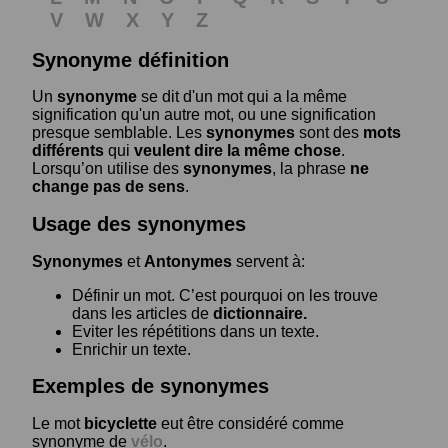
V
W
X
Y
Z
Synonyme définition
Un
synonyme
se dit d'un mot qui a la même
signification qu'un autre mot, ou une signification
presque semblable. Les
synonymes
sont des
mots
différents
qui
veulent dire la même chose
.
Lorsqu’on utilise des
synonymes
, la phrase
ne
change pas de sens
.
Usage des synonymes
Synonymes
et
Antonymes
servent à:
Définir un mot. C’est pourquoi on les trouve
dans les articles de
dictionnaire.
Eviter les répétitions dans un texte.
Enrichir un texte.
Exemples de synonymes
Le mot
bicyclette
eut être considéré comme
synonyme de
vélo
.