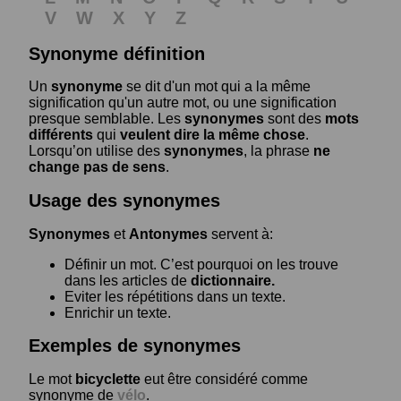
V
W
X
Y
Z
Synonyme définition
Un
synonyme
se dit d'un mot qui a la même
signification qu'un autre mot, ou une signification
presque semblable. Les
synonymes
sont des
mots
différents
qui
veulent dire la même chose
.
Lorsqu’on utilise des
synonymes
, la phrase
ne
change pas de sens
.
Usage des synonymes
Synonymes
et
Antonymes
servent à:
Définir un mot. C’est pourquoi on les trouve
dans les articles de
dictionnaire.
Eviter les répétitions dans un texte.
Enrichir un texte.
Exemples de synonymes
Le mot
bicyclette
eut être considéré comme
synonyme de
vélo
.