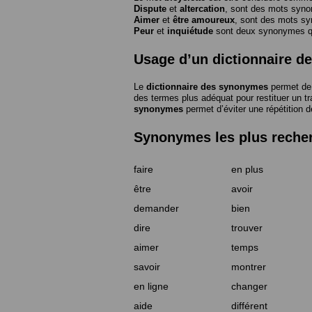
Dispute
et
altercation
, sont des mots syn
Aimer
et
être amoureux
, sont des mots s
Peur
et
inquiétude
sont deux synonymes que
Usage d’un dictionnaire 
Le
dictionnaire des synonymes
permet de 
des termes plus adéquat pour restituer un trai
synonymes
permet d’éviter une répétition d
Synonymes les plus reche
faire
en plus
être
avoir
demander
bien
dire
trouver
aimer
temps
savoir
montrer
en ligne
changer
aide
différent