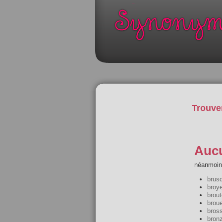
Trouve
Aucu
néanmoins
brus
broye
brout
broue
bros
bron