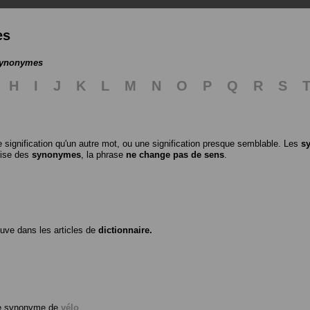
es
 synonymes
H
I
J
K
L
M
N
O
P
Q
R
S
 signification qu'un autre mot, ou une signification presque semblable. Les
s
ilise des
synonymes
, la phrase
ne change pas de sens
.
ouve dans les articles de
dictionnaire.
me synonyme de
vélo
.