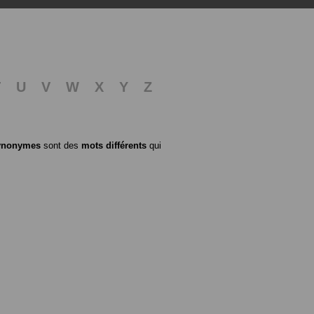
T
U
V
W
X
Y
Z
ynonymes
sont des
mots différents
qui