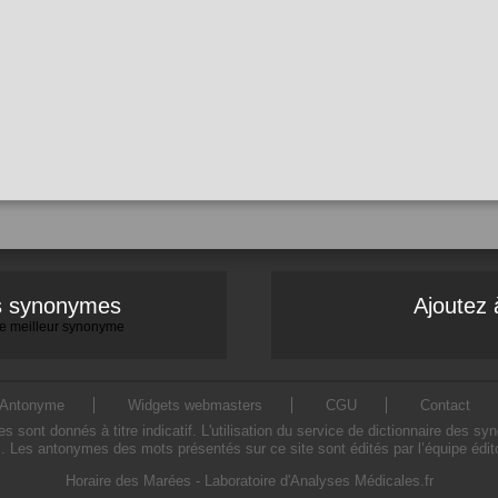
es synonymes
Ajoutez 
 le meilleur synonyme
Antonyme
Widgets webmasters
CGU
Contact
ont donnés à titre indicatif. L'utilisation du service de dictionnaire des sy
. Les antonymes des mots présentés sur ce site sont édités par l’équipe édi
Horaire des Marées
-
Laboratoire d'Analyses Médicales.fr