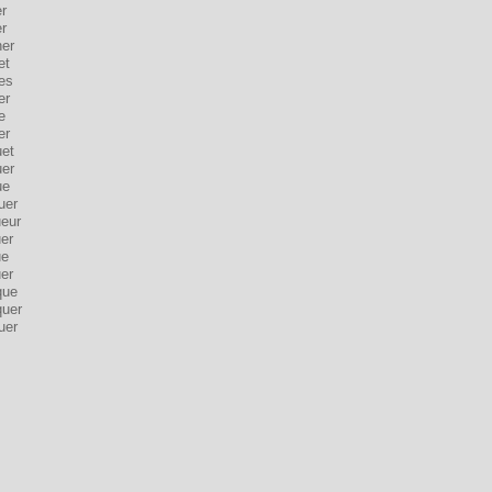
r
r
her
et
es
er
e
er
uet
uer
ue
uer
ueur
er
ue
er
que
quer
uer