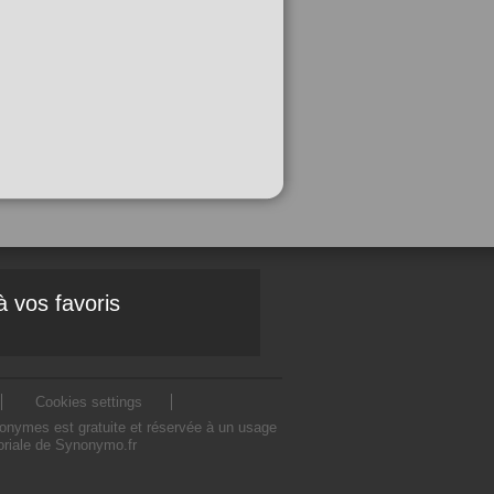
à vos favoris
Cookies settings
nonymes est gratuite et réservée à un usage
toriale de Synonymo.fr