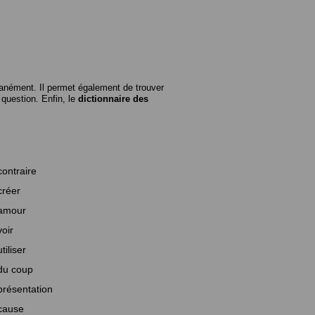
anément. Il permet également de trouver
n question. Enfin, le
dictionnaire des
contraire
créer
amour
voir
utiliser
du coup
présentation
cause