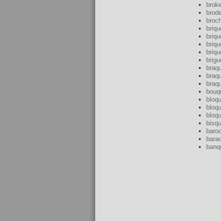
broke
brode
broc
briqu
briqu
briqu
briqu
brigu
braq
braq
braq
bouq
bloq
bloqu
bloq
bisqu
baro
bara
banq