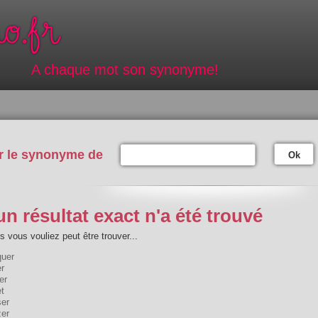
A chaque mot son synonyme!
r le synonyme de
Ok
n résultat exact n'a été trouvé
 vous vouliez peut être trouver...
quer
r
er
t
ser
zer