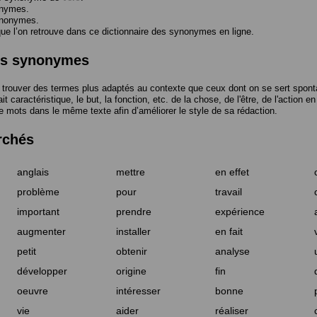
onymes.
ynonymes.
 l’on retrouve dans ce dictionnaire des synonymes en ligne.
des synonymes
trouver des termes plus adaptés au contexte que ceux dont on se sert spont
t caractéristique, le but, la fonction, etc. de la chose, de l'être, de l'action e
e mots dans le même texte afin d’améliorer le style de sa rédaction.
rchés
anglais
mettre
en effet
problème
pour
travail
important
prendre
expérience
augmenter
installer
en fait
petit
obtenir
analyse
développer
origine
fin
oeuvre
intéresser
bonne
vie
aider
réaliser