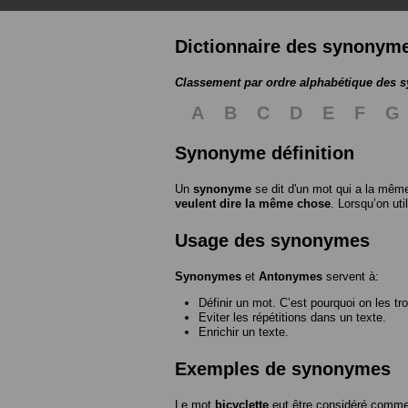
Dictionnaire des synonym
Classement par ordre alphabétique des
A
B
C
D
E
F
G
Synonyme définition
Un
synonyme
se dit d'un mot qui a la même
veulent dire la même chose
. Lorsqu’on ut
Usage des synonymes
Synonymes
et
Antonymes
servent à:
Définir un mot. C’est pourquoi on les tr
Eviter les répétitions dans un texte.
Enrichir un texte.
Exemples de synonymes
Le mot
bicyclette
eut être considéré com