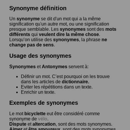
Synonyme définition
Un
synonyme
se dit d'un mot qui a la même
signification qu'un autre mot, ou une signification
presque semblable. Les
synonymes
sont des
mots
différents
qui
veulent dire la même chose
.
Lorsqu’on utilise des
synonymes
, la phrase
ne
change pas de sens
.
Usage des synonymes
Synonymes
et
Antonymes
servent à:
Définir un mot. C’est pourquoi on les trouve
dans les articles de
dictionnaire.
Eviter les répétitions dans un texte.
Enrichir un texte.
Exemples de synonymes
Le mot
bicyclette
eut être considéré comme
synonyme de
vélo
.
Dispute
et
altercation
, sont des mots synonymes.
Aimer
et
être amoureux
, sont des mots synonymes.