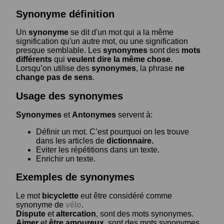
Synonyme définition
Un
synonyme
se dit d'un mot qui a la même
signification qu'un autre mot, ou une signification
presque semblable. Les
synonymes
sont des
mots
différents
qui
veulent dire la même chose
.
Lorsqu’on utilise des
synonymes
, la phrase
ne
change pas de sens
.
Usage des synonymes
Synonymes
et
Antonymes
servent à:
Définir un mot. C’est pourquoi on les trouve
dans les articles de
dictionnaire.
Eviter les répétitions dans un texte.
Enrichir un texte.
Exemples de synonymes
Le mot
bicyclette
eut être considéré comme
synonyme de
vélo
.
Dispute
et
altercation
, sont des mots synonymes.
Aimer
et
être amoureux
, sont des mots synonymes.