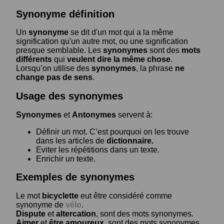
Synonyme définition
Un
synonyme
se dit d'un mot qui a la même
signification qu'un autre mot, ou une signification
presque semblable. Les
synonymes
sont des
mots
différents
qui
veulent dire la même chose
.
Lorsqu’on utilise des
synonymes
, la phrase
ne
change pas de sens
.
Usage des synonymes
Synonymes
et
Antonymes
servent à:
Définir un mot. C’est pourquoi on les trouve
dans les articles de
dictionnaire.
Eviter les répétitions dans un texte.
Enrichir un texte.
Exemples de synonymes
Le mot
bicyclette
eut être considéré comme
synonyme de
vélo
.
Dispute
et
altercation
, sont des mots synonymes.
Aimer
et
être amoureux
, sont des mots synonymes.