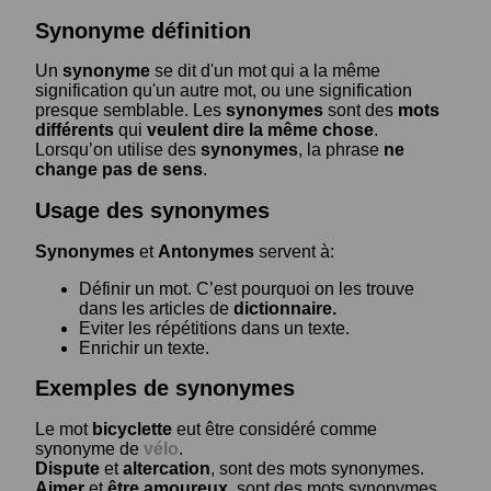
Synonyme définition
Un
synonyme
se dit d'un mot qui a la même
signification qu'un autre mot, ou une signification
presque semblable. Les
synonymes
sont des
mots
différents
qui
veulent dire la même chose
.
Lorsqu’on utilise des
synonymes
, la phrase
ne
change pas de sens
.
Usage des synonymes
Synonymes
et
Antonymes
servent à:
Définir un mot. C’est pourquoi on les trouve
dans les articles de
dictionnaire.
Eviter les répétitions dans un texte.
Enrichir un texte.
Exemples de synonymes
Le mot
bicyclette
eut être considéré comme
synonyme de
vélo
.
Dispute
et
altercation
, sont des mots synonymes.
Aimer
et
être amoureux
, sont des mots synonymes.